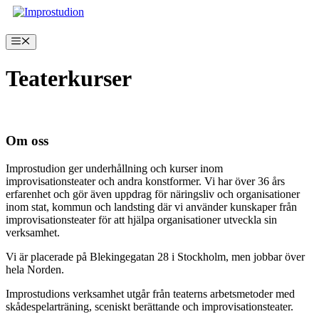
Hoppa
till
innehåll
Meny
Teaterkurser
Inga produkter hittades som motsvarar ditt val.
Om oss
Improstudion ger underhållning och kurser inom
improvisationsteater och andra konstformer. Vi har över 36 års
erfarenhet och gör även uppdrag för näringsliv och organisationer
inom stat, kommun och landsting där vi använder kunskaper från
improvisationsteater för att hjälpa organisationer utveckla sin
verksamhet.
Vi är placerade på Blekingegatan 28 i Stockholm, men jobbar över
hela Norden.
Improstudions verksamhet utgår från teaterns arbetsmetoder med
skådespelarträning, sceniskt berättande och improvisationsteater.