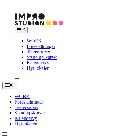
Hoppa
till
innehåll
Meny
WORK
Föreställningar
Teaterkurser
Stand up-kurser
Kalendervy
Hyr lokalen
Meny
WORK
Föreställningar
Teaterkurser
Stand up-kurser
Kalendervy
Hyr lokalen