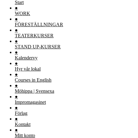
Start
●
WORK
●
FÖRESTÄLLNINGAR
●
TEATERKURSER
●
STAND UP-KURSER
●
Kalendervy
●
Hyr vår lokal
●
Courses in English
●
Möhippa | Svensexa
●
Impromagasinet
●
Förlag
●
Kontakt
●
Mitt konto