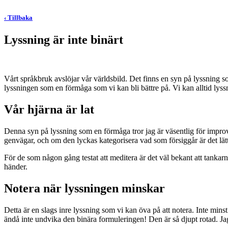
‹ Tillbaka
Lyssning är inte binärt
Vårt språkbruk avslöjar vår världsbild. Det finns en syn på lyssning s
lyssningen som en förmåga som vi kan bli bättre på. Vi kan alltid l
Vår hjärna är lat
Denna syn på lyssning som en förmåga tror jag är väsentlig för improvisat
genvägar, och om den lyckas kategorisera vad som försiggår är det lätt 
För de som någon gång testat att meditera är det väl bekant att tankarn
händer.
Notera när lyssningen minskar
Detta är en slags inre lyssning som vi kan öva på att notera. Inte mins
ändå inte undvika den binära formuleringen! Den är så djupt rotad. J