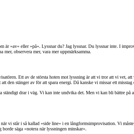
om är »av« eller »på«. Lyssnar du? Jag lyssnar. Du lyssnar inte. I impro
yssna mer, observera mer, vara mer uppmärksamma.
ören. Ett av de största hoten mot lyssning är att vi tror att vi vet, att v
att den stänger av för att spara energi. Då kanske vi missar ett misstag
a ständigt drar i väg. Vi kan inte undvika det. Men vi kan bli bättre på
t när vi står i så kallad »side line« i en långformsimprovisation. Vi måst
ag borde säga »notera när lyssningen minskar«.