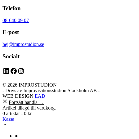
Telefon
08-640 09 07
E-post
hej@improstudion.se
Socialt
LinkedIn
Facebook
Instagram
© 2026 IMPROSTUDION
- Drivs av Improvisationsstudion Stockholm AB -
WEB DESIGN
EAD
Fortsätt handla →
Artikel tillagd till varukorg.
0 artiklar -
0
kr
Kassa
●