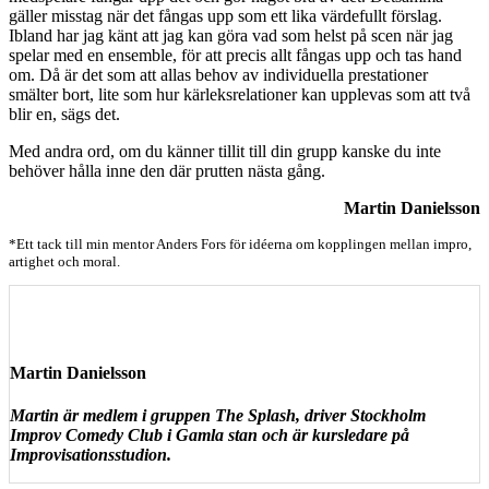
gäller misstag när det fångas upp som ett lika värdefullt förslag.
Ibland har jag känt att jag kan göra vad som helst på scen när jag
spelar med en ensemble, för att precis allt fångas upp och tas hand
om. Då är det som att allas behov av individuella prestationer
smälter bort, lite som hur kärleksrelationer kan upplevas som att två
blir en, sägs det.
Med andra ord, om du känner tillit till din grupp kanske du inte
behöver hålla inne den där prutten nästa gång.
Martin Danielsson
*Ett tack till min mentor Anders Fors för idéerna om kopplingen mellan impro,
artighet och moral.
Martin Danielsson
Martin är medlem i gruppen The Splash, driver Stockholm
Improv Comedy Club i Gamla stan och är kursledare på
Improvisationsstudion.