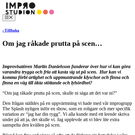
Hoppa
till
innehåll
Meny
‹ Tillbaka
Om jag råkade prutta på scen…
Improvisatören Martin Danielsson funderar över hur vi kan göra
varandra trygga och
fria att kasta sig ut på scen
. Hur kan vi
komma förbi artighet och uppmuntrande klyschor och finna
och
finna en väg till äkta stöttande och lyhördhet?
“Om jag råkade prutta på scen, skulle ni säga att det var ni?”
Den frågan ställdes på en uppvärmning vi hade med vår improgrupp
The Splash nyligen inför en show, som en roligare och mer specifik
variation av “jag har din rygg”. Vi alla kunde med ett leende skriva
under på att ja, det skulle vi. Jag upplevde att vi blev lite extra
samspelta den kvällen på scen.