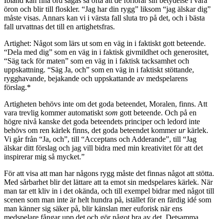
Ibland kan fina ord sägas så ofta att de förlorar sin betydelse i våra
öron och blir till floskler. “Jag har din rygg” liksom “jag älskar dig”
måste visas. Annars kan vi i värsta fall sluta tro på det, och i bästa
fall urvattnas det till en artighetsfras.
Artighet: Något som lärs ut som en väg in i faktiskt gott beteende.
“Dela med dig” som en väg in i faktisk givmildhet och generositet,
“Säg tack för maten” som en väg in i faktisk tacksamhet och
uppskattning. “Säg Ja, och” som en väg in i faktiskt stöttande,
rygghavande, bejakande och uppskattande av medspelarens
förslag.*
Artigheten behövs inte om det goda beteendet, Moralen, finns. Att
vara trevlig kommer automatiskt
som
gott beteende. Och på en
högre nivå kanske det goda beteendets principer och ledord inte
behövs om ren kärlek finns, det goda beteendet kommer
ur
kärlek.
Vi går från “Ja, och”, till “Acceptans och Adderande”, till “Jag
älskar ditt förslag och jag vill bidra med min kreativitet för att det
inspirerar mig så mycket.”
För att visa att man har någons rygg måste det finnas något att stötta.
Med sårbarhet blir det lättare att ta emot sin medspelares kärlek. När
man tar ett kliv in i det okända, och till exempel bidrar med något till
scenen som man inte är helt hundra på, istället för en färdig idé som
man känner sig säker på, blir känslan mer euforisk när ens
medspelare fångar upp det och gör något bra av det. Detsamma