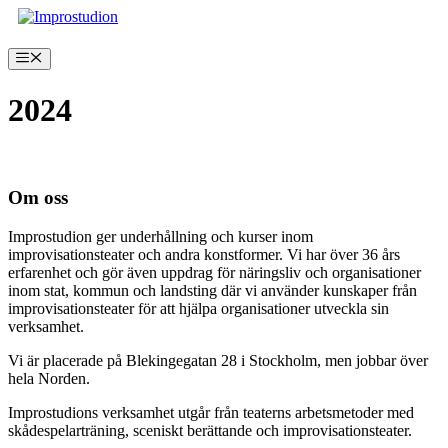
Hoppa
till
innehåll
Meny
2024
Inga produkter hittades som motsvarar ditt val.
Om oss
Improstudion ger underhållning och kurser inom
improvisationsteater och andra konstformer. Vi har över 36 års
erfarenhet och gör även uppdrag för näringsliv och organisationer
inom stat, kommun och landsting där vi använder kunskaper från
improvisationsteater för att hjälpa organisationer utveckla sin
verksamhet.
Vi är placerade på Blekingegatan 28 i Stockholm, men jobbar över
hela Norden.
Improstudions verksamhet utgår från teaterns arbetsmetoder med
skådespelarträning, sceniskt berättande och improvisationsteater.