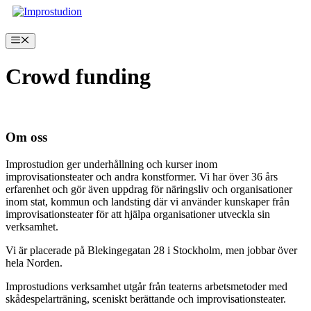
Hoppa
till
innehåll
Meny
Crowd funding
Inga produkter hittades som motsvarar ditt val.
Om oss
Improstudion ger underhållning och kurser inom
improvisationsteater och andra konstformer. Vi har över 36 års
erfarenhet och gör även uppdrag för näringsliv och organisationer
inom stat, kommun och landsting där vi använder kunskaper från
improvisationsteater för att hjälpa organisationer utveckla sin
verksamhet.
Vi är placerade på Blekingegatan 28 i Stockholm, men jobbar över
hela Norden.
Improstudions verksamhet utgår från teaterns arbetsmetoder med
skådespelarträning, sceniskt berättande och improvisationsteater.