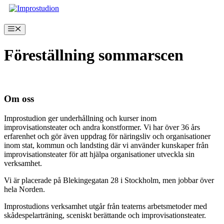
Hoppa
till
innehåll
Meny
Föreställning sommarscen
Inga produkter hittades som motsvarar ditt val.
Om oss
Improstudion ger underhållning och kurser inom
improvisationsteater och andra konstformer. Vi har över 36 års
erfarenhet och gör även uppdrag för näringsliv och organisationer
inom stat, kommun och landsting där vi använder kunskaper från
improvisationsteater för att hjälpa organisationer utveckla sin
verksamhet.
Vi är placerade på Blekingegatan 28 i Stockholm, men jobbar över
hela Norden.
Improstudions verksamhet utgår från teaterns arbetsmetoder med
skådespelarträning, sceniskt berättande och improvisationsteater.