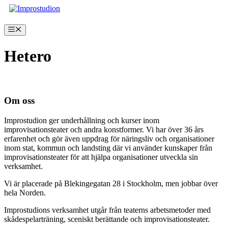
Hoppa
till
innehåll
Meny
Hetero
Inga produkter hittades som motsvarar ditt val.
Om oss
Improstudion ger underhållning och kurser inom
improvisationsteater och andra konstformer. Vi har över 36 års
erfarenhet och gör även uppdrag för näringsliv och organisationer
inom stat, kommun och landsting där vi använder kunskaper från
improvisationsteater för att hjälpa organisationer utveckla sin
verksamhet.
Vi är placerade på Blekingegatan 28 i Stockholm, men jobbar över
hela Norden.
Improstudions verksamhet utgår från teaterns arbetsmetoder med
skådespelarträning, sceniskt berättande och improvisationsteater.