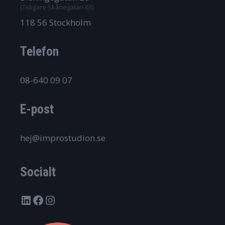
(Tidigare Skånegatan 63)
118 56 Stockholm
Telefon
08-640 09 07
E-post
hej@improstudion.se
Socialt
LinkedIn
Facebook
Instagram