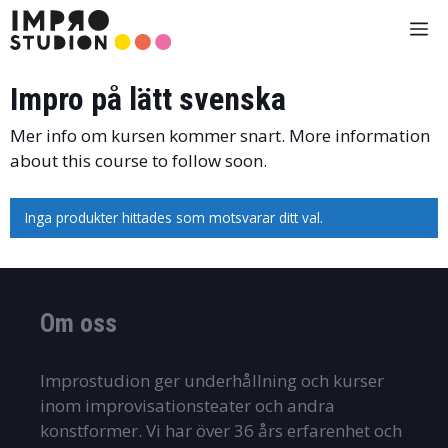
Hoppa
Me
till
innehåll
Impro på lätt svenska
Mer info om kursen kommer snart. More information
about this course to follow soon.
Inga produkter hittades som motsvarar ditt val.
Om oss
Improstudion ger underhållning och kurser
inom improvisationsteater och andra
konstformer. Vi har över 36 års erfarenhet och