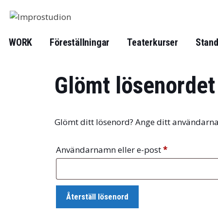
Hoppa
till
innehåll
WORK
Föreställningar
Teaterkurser
Stand
Glömt lösenordet
Glömt ditt lösenord? Ange ditt användarnam
Obligatoriskt
Användarnamn eller e-post
*
Återställ lösenord