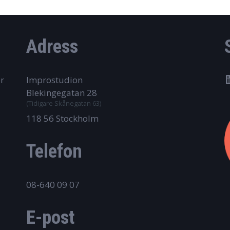
Adress
r
Improstudion
Blekingegatan 28
(Tidigare Skånegatan 63)
118 56 Stockholm
Telefon
08-640 09 07
E-post