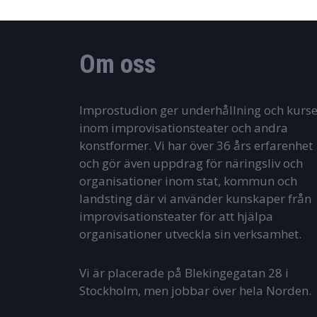
Om oss
Improstudion ger underhållning och kurse
inom improvisationsteater och andra
konstformer. Vi har över 36 års erfarenhet
och gör även uppdrag för näringsliv och
organisationer inom stat, kommun och
landsting där vi använder kunskaper från
improvisationsteater för att hjälpa
organisationer utveckla sin verksamhet.
Vi är placerade på Blekingegatan 28 i
Stockholm, men jobbar över hela Norden.