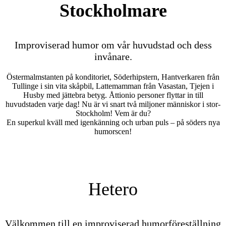
Stockholmare
Improviserad humor om vår huvudstad och dess
invånare.
Östermalmstanten på konditoriet, Söderhipstern, Hantverkaren från
Tullinge i sin vita skåpbil, Lattemamman från Vasastan, Tjejen i
Husby med jättebra betyg. Åttionio personer flyttar in till
huvudstaden varje dag! Nu är vi snart två miljoner människor i stor-
Stockholm! Vem är du?
En superkul kväll med igenkänning och urban puls – på söders nya
humorscen!
Hetero
Välkommen till en improviserad humorföreställning