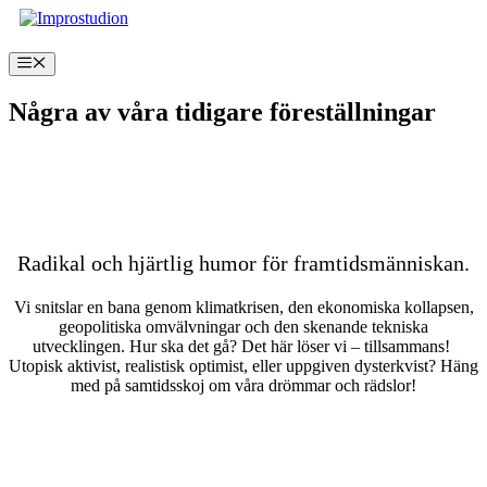
Hoppa
till
innehåll
Meny
Några av våra tidigare föreställningar
Välkommen till Dystopia!
Radikal och hjärtlig humor för framtidsmänniskan.
Vi snitslar en bana genom klimatkrisen, den ekonomiska kollapsen,
geopolitiska omvälvningar och den skenande tekniska
utvecklingen. Hur ska det gå? Det här löser vi – tillsammans!
Utopisk aktivist, realistisk optimist, eller uppgiven dysterkvist? Häng
med på samtidsskoj om våra drömmar och rädslor!