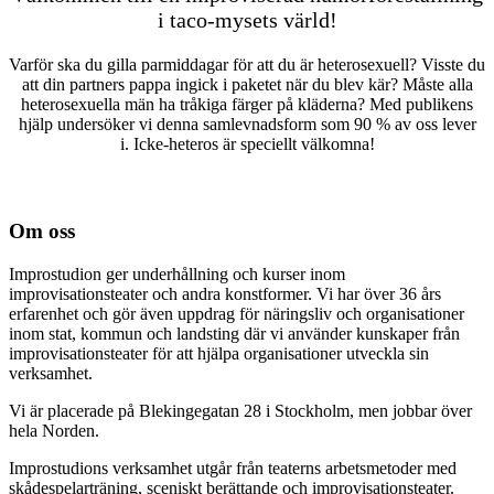
i taco-mysets värld!
Varför ska du gilla parmiddagar för att du är heterosexuell? Visste du
att din partners pappa ingick i paketet när du blev kär? Måste alla
heterosexuella män ha tråkiga färger på kläderna? Med publikens
hjälp undersöker vi denna samlevnadsform som 90 % av oss lever
i. Icke-heteros är speciellt välkomna!
Om oss
Improstudion ger underhållning och kurser inom
improvisationsteater och andra konstformer. Vi har över 36 års
erfarenhet och gör även uppdrag för näringsliv och organisationer
inom stat, kommun och landsting där vi använder kunskaper från
improvisationsteater för att hjälpa organisationer utveckla sin
verksamhet.
Vi är placerade på Blekingegatan 28 i Stockholm, men jobbar över
hela Norden.
Improstudions verksamhet utgår från teaterns arbetsmetoder med
skådespelarträning, sceniskt berättande och improvisationsteater.