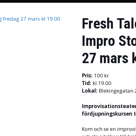
Fresh Tal
Impro Sto
27 mars 
Pris:
100 kr
Tid:
kl.19.00
Lokal:
Blekingegatan 2
Improvisationsteate
fördjupningskursen I
Kom och se en improvi