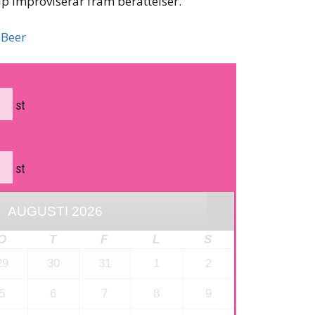
jälp improviserar fram berättelser.
 Beer
st
st
AUGUSTI
2026
O
T
F
L
S
29
30
31
1
2
5
6
7
8
9