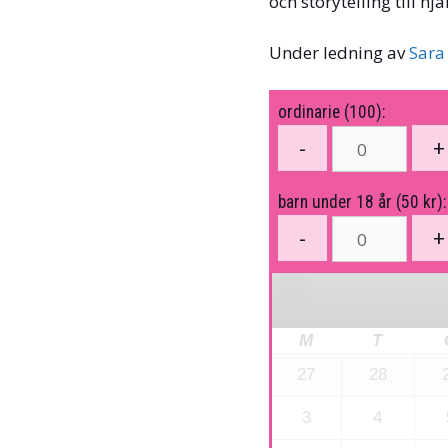
och storytelling till h
Under ledning av
Sara
ordinarie (100):
barn under 18 år (50 kr):
M
T
27
28
3
4