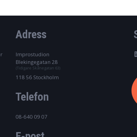
Adress
r
Improstudion
Blekingegatan 28
(Tidigare Skånegatan 63)
118 56 Stockholm
Telefon
08-640 09 07
E-post