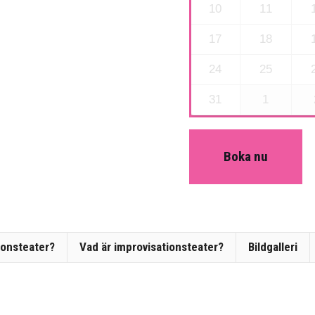
10
11
17
18
24
25
31
1
Boka nu
ionsteater?
Vad är improvisationsteater?
Bildgalleri