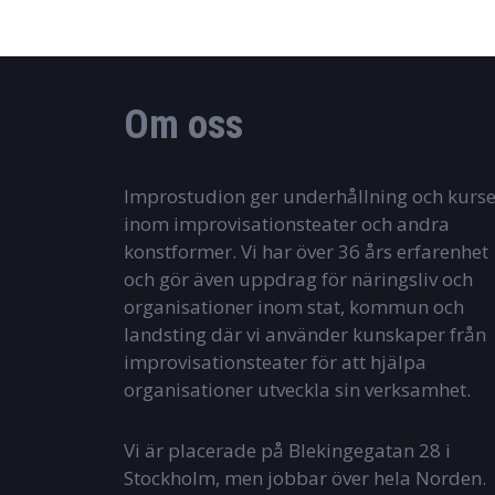
Om oss
Improstudion ger underhållning och kurse
inom improvisationsteater och andra
konstformer. Vi har över 36 års erfarenhet
och gör även uppdrag för näringsliv och
organisationer inom stat, kommun och
landsting där vi använder kunskaper från
improvisationsteater för att hjälpa
organisationer utveckla sin verksamhet.
Vi är placerade på Blekingegatan 28 i
Stockholm, men jobbar över hela Norden.