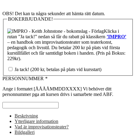
OBS! Det kan ta några sekunder att hämta rätt datum.
BOKERBJUDANDE!
Klicka i
rutan ”Ja tack!” nedan så får du rabatt på klassikern
’IMPRO’
– en handbok om improvisationsteater som teaterkonst,
pedagogik och livsstil. Du betalar 200 kr på plats vid första
kurstillfället och får samtidigt boken i handen. (Pris på Bokus:
229kr).
Ja tack! (200 kr, betalas på plats vid kursstart)
PERSONNUMMER
*
Ange i formatet [ÅÅÅÅMMDDXXXX] Vi behöver ditt
personnummer pga att kursen drivs i samarbete med ABF.
Beskrivning
Ytterligare information
Vad är improvisationsteater?
Bildgalleri