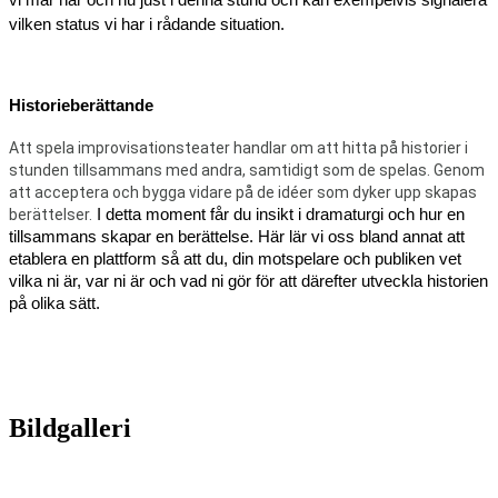
vi mår här och nu just i denna stund och kan exempelvis signalera 
vilken status vi har i rådande situation.
Historieberättande
Att spela improvisationsteater handlar om att hitta på historier i
stunden tillsammans med andra, samtidigt som de spelas. Genom
att acceptera och bygga vidare på de idéer som dyker upp skapas
berättelser.
I detta moment får du insikt i dramaturgi och hur en
tillsammans skapar en berättelse. Här lär vi oss bland annat att
etablera en plattform så att du, din motspelare och publiken vet
vilka ni är, var ni är och vad ni gör för att därefter utveckla historien
på olika sätt.
Bildgalleri