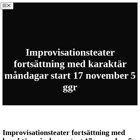
Hoppa
Meny
till
innehåll
Improvisationsteater
fortsättning med karaktär
måndagar start 17 november 5
ggr
Fåtal platser kvar
Improvisationsteater fortsättning med