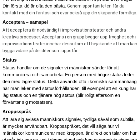
Din första idé är ofta den bästa. 
Genom spontaniteten får du 
kontakt med din fantasi och övar också upp din skapande förmåga.
Acceptera – samspel
Att acceptera är nödvändigt i improvisationsteater och andra 
kreativa processer. Acceptans i en grupp bygger upp trygghet och i 
improvisationsteater innebär dessutom ett bejakande att man kan 
bygga vidare på de idéer som uppstår.
Status 
Status handlar om de signaler vi människor sänder för att 
kommunicera och samarbeta. En person med högre status leder 
den med lägre status. Detta används ofta i komiska sammanhang 
när man leker med statusförhållanden, till exempel att en kung har 
låg status och en tjänare hög status (blir roligt eftersom en 
förväntar sig motsatsen).  
Kroppsspråk
Att lära sig avläsa människors signaler, tydliga såväl som subtila, 
är mycket användbart. Kroppsspråket, det vill säga hur vi 
människor kommunicerar med kroppen, är direkt och talar om hur 