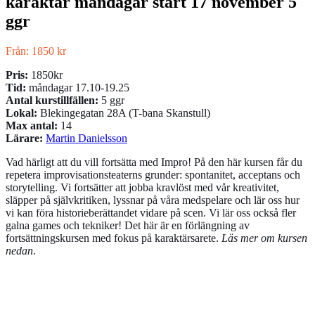
karaktär måndagar start 17 november 5
ggr
Från:
1850
kr
Pris:
1850kr
Tid:
måndagar 17.10-19.25
Antal kurstillfällen:
5 ggr
Lokal:
Blekingegatan 28A (T-bana Skanstull)
Max antal:
14
Lärare:
Martin Danielsson
Vad härligt att du vill fortsätta med Impro! På den här kursen får du
repetera improvisationsteaterns grunder: spontanitet, acceptans och
storytelling. Vi fortsätter att jobba kravlöst med vår kreativitet,
släpper på självkritiken, lyssnar på våra medspelare och lär oss hur
vi kan föra historieberättandet vidare på scen. Vi lär oss också fler
galna games och tekniker! Det här är en förlängning av
fortsättningskursen med fokus på karaktärsarete.
Läs mer om kursen
nedan
.