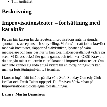
Tillgänglighet
Beskrivning
Improvisationsteater – fortsättning med
karaktär
På den här kursen får du repetera improvisationsteaterns grunder:
spontanitet, acceptans och storytelling. Vi fortsätter att jobba kravlöst
med vår kreativitet, släpper på självkritiken, lyssnar på våra
medspelare och lära oss hur vi kan föra historieberättandet vidare på
scen. Vi lär oss också fler galna games och tekniker! OBS! Krav att
du har gått minst en termin eller liknande i improvisationsteater. Om
man inte känner sig redo att gå vidare till en fördjupningskurs kan
man gå fortsättningsnivån två terminer.
I kursen ingår fritt inträde på alla våra Sofo Sunday Comedy Club
kvällar och Fresh Talent uppspel. Du får även 50 % rabatt på
Improvisationsstudions egna föreställningar.
Lärare: Martin Danielsson