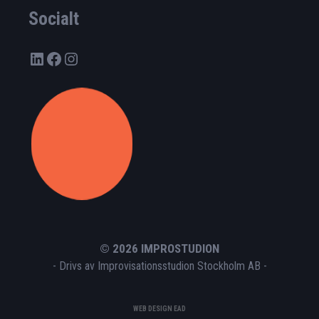
Socialt
LinkedIn
Facebook
Instagram
© 2026 IMPROSTUDION
- Drivs av Improvisationsstudion Stockholm AB -
Artikel tillagd till varukorg.
Kassa
0
kr
0 artiklar -
WEB DESIGN
EAD