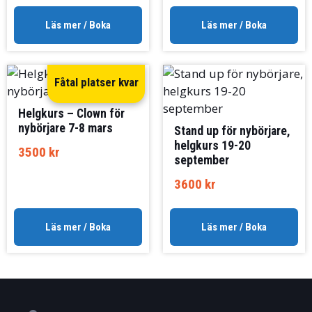
Läs mer / Boka
Läs mer / Boka
Fåtal platser kvar
Helgkurs – Clown för
nybörjare 7-8 mars
Stand up för nybörjare,
helgkurs 19-20
3500
kr
september
3600
kr
Läs mer / Boka
Läs mer / Boka