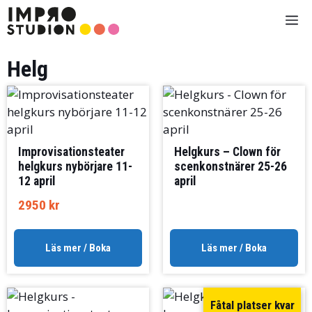
Hoppa
Me
till
innehåll
Helg
Improvisationsteater
Helgkurs – Clown för
helgkurs nybörjare 11-
scenkonstnärer 25-26
12 april
april
2950
kr
Läs mer / Boka
Läs mer / Boka
Fåtal platser kvar