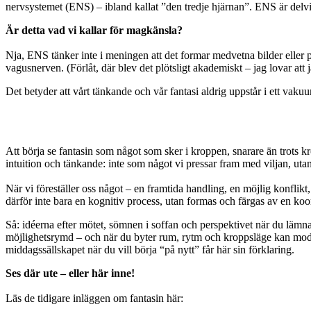
nervsystemet (ENS) – ibland kallat ”den tredje hjärnan”. ENS är delv
Är detta vad vi kallar för magkänsla?
Nja, ENS tänker inte i meningen att det formar medvetna bilder eller plan
vagusnerven. (Förlåt, där blev det plötsligt akademiskt – jag lovar att j
Det betyder att vårt tänkande och vår fantasi aldrig uppstår i ett vaku
Att börja se fantasin som något som sker i kroppen, snarare än trots kro
intuition och tänkande: inte som något vi pressar fram med viljan, ut
När vi föreställer oss något – en framtida handling, en möjlig konflikt
därför inte bara en kognitiv process, utan formas och färgas av en koo
Så: idéerna efter mötet, sömnen i soffan och perspektivet när du lämna
möjlighetsrymd – och när du byter rum, rytm och kroppsläge kan modellen
middagssällskapet när du vill börja “på nytt” får här sin förklaring.
Ses där ute – eller här inne!
Läs de tidigare inläggen om fantasin här: