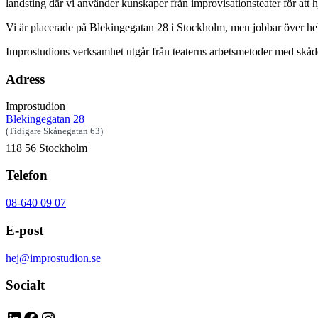
landsting där vi använder kunskaper från improvisationsteater för att 
Vi är placerade på Blekingegatan 28 i Stockholm, men jobbar över h
Improstudions verksamhet utgår från teaterns arbetsmetoder med skådes
Adress
Improstudion
Blekingegatan 28
(Tidigare Skånegatan 63)
118 56 Stockholm
Telefon
08-640 09 07
E-post
hej@improstudion.se
Socialt
LinkedIn
Facebook
Instagram