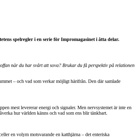
ens spelregler i en serie för Impromagasinet i åtta delar.
soffan när du har svårt att sova? Brukar du få perspektiv på relationen
r rummet – och vad som verkar möjligt härifrån. Den där samlade
roppen mest levererar energi och signaler. Men nervsystemet är inte en
t påverka hur världen känns och vad som ens blir tänkbart.
celler en volym motsvarande en katthjärna – det enteriska