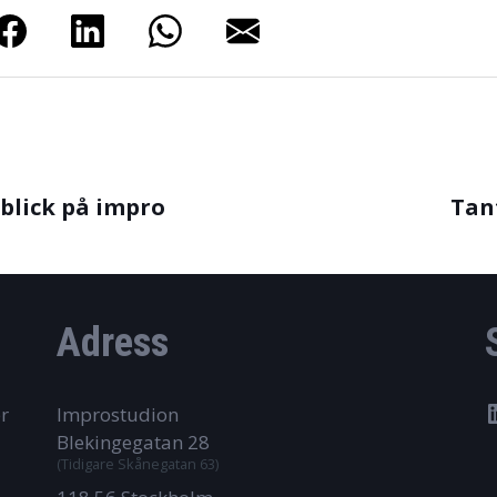
 blick på impro
Tan
Adress
r
Improstudion
Blekingegatan 28
(Tidigare Skånegatan 63)