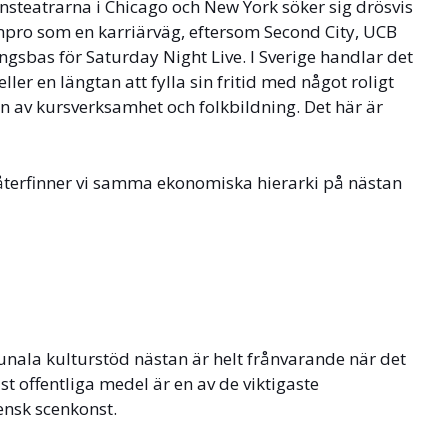
ionsteatrarna i Chicago och New York söker sig drösvis
pro som en karriärväg, eftersom Second City, UCB
ngsbas för Saturday Night Live. I Sverige handlar det
ller en längtan att fylla sin fritid med något roligt
on av kursverksamhet och folkbildning. Det här är
å återfinner vi samma ekonomiska hierarki på nästan
nala kulturstöd nästan är helt frånvarande när det
ust offentliga medel är en av de viktigaste
ensk scenkonst.