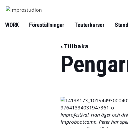
Hoppa
till
innehåll
WORK
Föreställningar
Teaterkurser
Stand
‹ Tillbaka
Pengar
improfestival. Han äger och dr
Improbootcamp. Peter har spelat