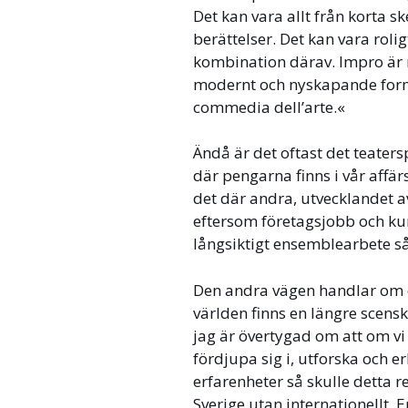
Det kan vara allt från korta
berättelser. Det kan vara rolig
kombination därav. Impro är 
modernt och nyskapande forms
commedia dell’arte.«
Ändå är det oftast det teatersp
där pengarna finns i vår affär
det där andra, utvecklandet a
eftersom företagsjobb och ku
långsiktigt ensemblearbete så
Den andra vägen handlar om en
världen finns en längre scens
jag är övertygad om att om vi
fördjupa sig i, utforska och 
erfarenheter så skulle detta r
Sverige utan internationellt. 