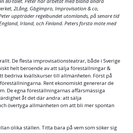
an 80-talet. Peter har arbetat med bland andra
erket, 2Lång, Gbgimpro, Improvisation & co,
eter uppträder regelbundet utomlands, på senare tid
 England, Irland, och Finland. Peters första möte med
rallt. De flesta improvisationsteatrar, både i Sverige
iskt helt beroende av att sälja föreställningar &
tt bedriva kvällskurser till allmänheten. Först på
föreställningarna. Rent ekonomiskt genererar de
om. De egna föreställningarnas affärsmässiga
värdighet åt det där andra: att sälja
g och övertyga allmänheten om att bli mer spontan
llan olika ställen. Titta bara på vem som söker sig