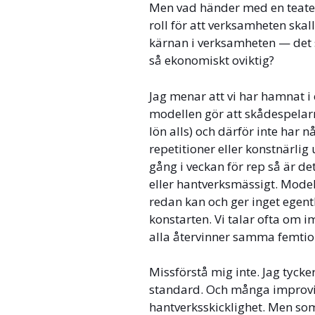
Men vad händer med en teater 
roll för att verksamheten ska
kärnan i verksamheten — det s
så ekonomiskt oviktig?
Jag menar att vi har hamnat 
modellen gör att skådespelarn
lön alls) och därför inte har 
repetitioner eller konstnärl
gång i veckan för rep så är de
eller hantverksmässigt. Model
redan kan och ger inget egent
konstarten. Vi talar ofta om 
alla återvinner samma femtio
Missförstå mig inte. Jag tycke
standard. Och många improvis
hantverksskicklighet. Men som