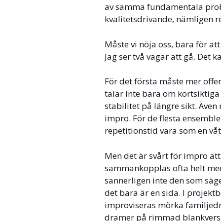
av samma fundamentala proble
kvalitetsdrivande, nämligen re
Måste vi nöja oss, bara för att
Jag ser två vägar att gå. Det ka
För det första måste mer offe
talar inte bara om kortsiktig
stabilitet på längre sikt. Äv
impro. För de flesta ensembl
repetitionstid vara som en vå
Men det är svårt för impro at
sammankopplas ofta helt med 
sannerligen inte den som säger
det bara är en sida. I projektb
improviseras mörka familjedra
dramer på rimmad blankvers, 