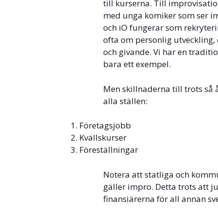
till kurserna. Till improvisat
med unga komiker som ser im
och iO fungerar som rekryteri
ofta om personlig utveckling, e
och givande. Vi har en traditi
bara ett exempel.
Men skillnaderna till trots s
alla ställen:
Företagsjobb
Kvällskurser
Föreställningar
Notera att statliga och kommu
gäller impro. Detta trots att j
finansiärerna för all annan sv