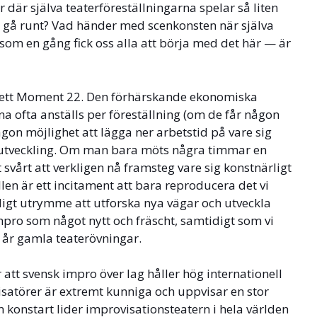
där själva teaterföreställningarna spelar så liten
ll gå runt? Vad händer med scenkonsten när själva
om en gång fick oss alla att börja med det här — är
i ett Moment 22. Den förhärskande ekonomiska
a ofta anställs per föreställning (om de får någon
någon möjlighet att lägga ner arbetstid på vare sig
ig utveckling. Om man bara möts några timmar en
t svårt att verkligen nå framsteg vare sig konstnärligt
len är ett incitament att bara reproducera det vi
ligt utrymme att utforska nya vägar och utveckla
impro som något nytt och fräscht, samtidigt som vi
 år gamla teaterövningar.
r att svensk impro över lag håller hög internationell
atörer är extremt kunniga och uppvisar en stor
 konstart lider improvisationsteatern i hela världen