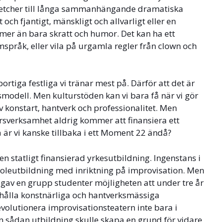
 sketcher till långa sammanhängande dramatiska
t och fjantigt, mänskligt och allvarligt eller en
mer än bara skratt och humor. Det kan ha ett
pråk, eller vila på urgamla regler från clown och
ortiga festliga vi tränar mest på. Därför att det är
smodell. Men kulturstöden kan vi bara få när vi gör
v konstart, hantverk och professionalitet. Men
rsverksamhet aldrig kommer att finansiera ett
 är vi kanske tillbaka i ett Moment 22 ändå?
 statligt finansierad yrkesutbildning. Ingenstans i
koleutbildning med inriktning på improvisation. Men
 gav en grupp studenter möjligheten att under tre år
erhålla konstnärliga och hantverksmässiga
evolutionera improvisationsteatern inte bara i
En sådan utbildning skulle skapa en grund för vidare