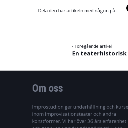
Dela den här artikeln med någon på...
‹ Föregående artikel
En teaterhistorisk
Om oss
Improstudion ger underhållning och kurse
inom improvisationsteater och andra
konstformer. Vi har över 36 års erfarenhet