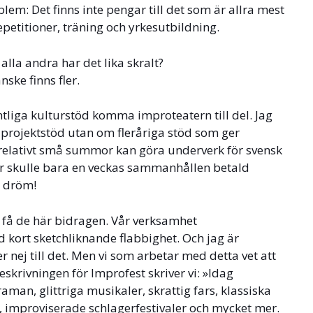
m: Det finns inte pengar till det som är allra mest
petitioner, träning och yrkesutbildning.
 alla andra har det lika skralt?
nske finns fler.
ntliga kulturstöd komma improteatern till del. Jag
a projektstöd utan om fleråriga stöd som ger
en relativt små summor kan göra underverk för svensk
er skulle bara en veckas sammanhållen betald
t dröm!
t få de här bidragen. Vår verksamhet
kort sketchliknande flabbighet. Och jag är
 nej till det. Men vi som arbetar med detta vet att
eskrivningen för Improfest skriver vi: »Idag
man, glittriga musikaler, skrattig fars, klassiska
improviserade schlagerfestivaler och mycket mer.