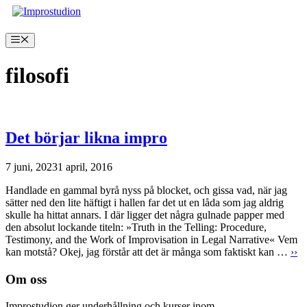
Hoppa
till
innehåll
Meny
filosofi
Det börjar likna impro
7 juni, 2023
1 april, 2016
Handlade en gammal byrå nyss på blocket, och gissa vad, när jag
sätter ned den lite häftigt i hallen far det ut en låda som jag aldrig
skulle ha hittat annars. I där ligger det några gulnade papper med
den absolut lockande titeln: »Truth in the Telling: Procedure,
Testimony, and the Work of Improvisation in Legal Narrative« Vem
kan motstå? Okej, jag förstår att det är många som faktiskt kan …
››
Om oss
Improstudion ger underhållning och kurser inom