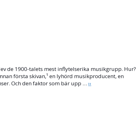
lev de 1900-talets mest inflytelserika musikgrupp. Hur?
innan första skivan,¹ en lyhörd musikproducent, en
enser. Och den faktor som bär upp …
››