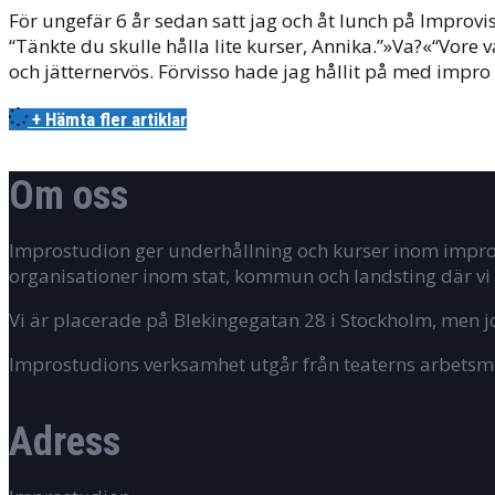
För ungefär 6 år sedan satt jag och åt lunch på Improv
“Tänkte du skulle hålla lite kurser, Annika.”»Va?«“Vore vä
och jätternervös. Förvisso hade jag hållit på med impr
+ Hämta fler artiklar
Om oss
Improstudion ger underhållning och kurser inom improvi
organisationer inom stat, kommun och landsting där vi 
Vi är placerade på Blekingegatan 28 i Stockholm, men 
Improstudions verksamhet utgår från teaterns arbetsme
Adress