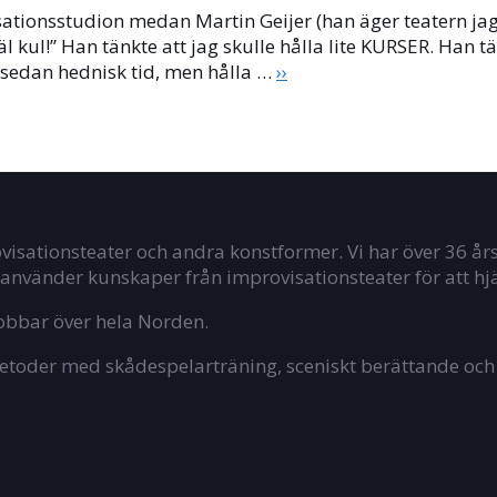
isationsstudion medan Martin Geijer (han äger teatern j
l kul!” Han tänkte att jag skulle hålla lite KURSER. Han tän
o sedan hednisk tid, men hålla …
››
sationsteater och andra konstformer. Vi har över 36 års
använder kunskaper från improvisationsteater för att hj
jobbar över hela Norden.
toder med skådespelarträning, sceniskt berättande och 