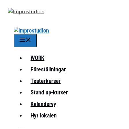
Hoppa
till
innehåll
Meny
WORK
Föreställningar
Teaterkurser
Stand up-kurser
Kalendervy
Hyr lokalen