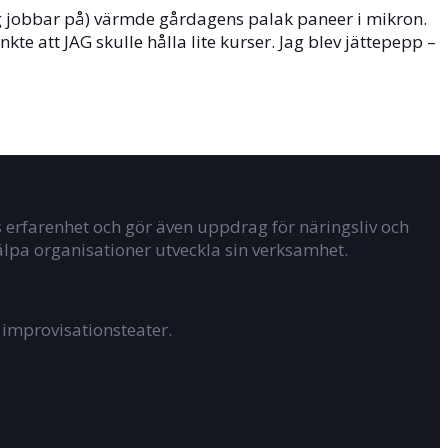
ag jobbar på) värmde gårdagens palak paneer i mikron.
kte att JAG skulle hålla lite kurser. Jag blev jättepepp –
 erfarenhet och gör även uppdrag för näringsliv och
älpa organisationer utveckla sin verksamhet.
improvisationsteater.