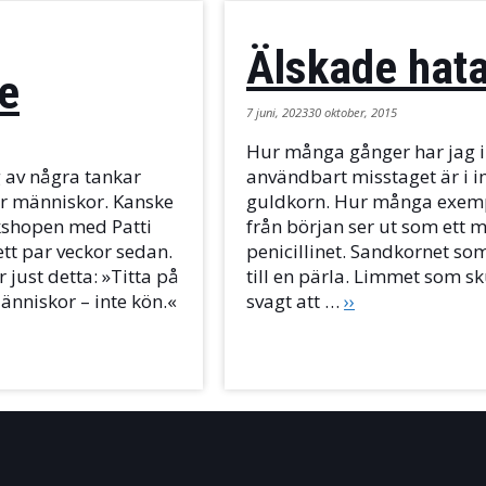
Älskade hat
e
7 juni, 2023
30 oktober, 2015
Hur många gånger har jag i
g av några tankar
användbart misstaget är i i
är människor. Kanske
guldkorn. Hur många exempel
kshopen med Patti
från början ser ut som ett 
ett par veckor sedan.
penicillinet. Sandkornet so
 just detta: »Titta på
till en pärla. Limmet som sku
änniskor – inte kön.«
svagt att …
››