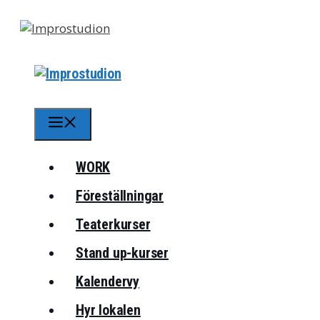
Hoppa
till
innehåll
Meny
WORK
Föreställningar
Teaterkurser
Stand up-kurser
Kalendervy
Hyr lokalen