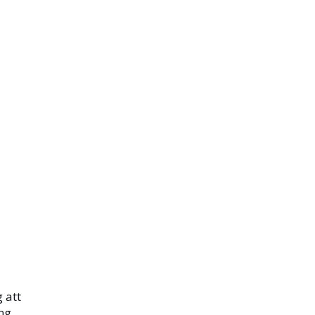
 att
ing