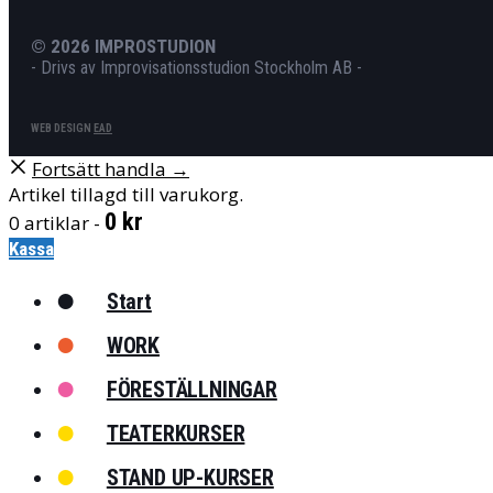
© 2026 IMPROSTUDION
- Drivs av Improvisationsstudion Stockholm AB -
WEB DESIGN
EAD
Fortsätt handla →
Artikel tillagd till varukorg.
0
kr
0 artiklar -
Kassa
●
Start
●
WORK
●
FÖRESTÄLLNINGAR
●
TEATERKURSER
●
STAND UP-KURSER