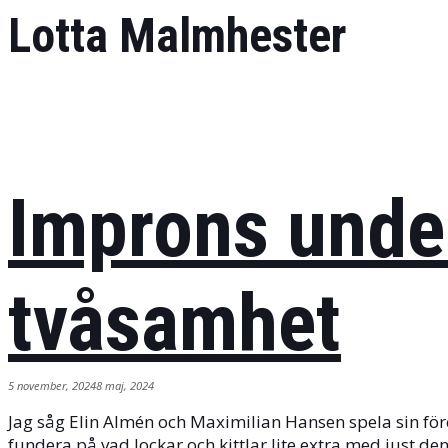
Lotta Malmhester
Improns unde
tvåsamhet
5 november, 2024
8 maj, 2024
Jag såg Elin Almén och Maximilian Hansen spela sin före
fundera på vad lockar och kittlar lite extra med just de