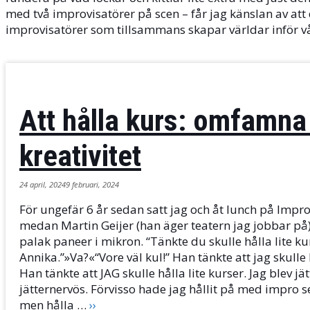
med två improvisatörer på scen – får jag känslan av att
improvisatörer som tillsammans skapar världar inför vå
Att hålla kurs: omfamna
kreativitet
24 april, 2024
9 februari, 2024
För ungefär 6 år sedan satt jag och åt lunch på Impr
medan Martin Geijer (han äger teatern jag jobbar p
palak paneer i mikron. “Tänkte du skulle hålla lite ku
Annika.”»Va?«“Vore väl kul!” Han tänkte att jag skulle 
Han tänkte att JAG skulle hålla lite kurser. Jag blev j
jätternervös. Förvisso hade jag hållit på med impro s
men hålla …
››