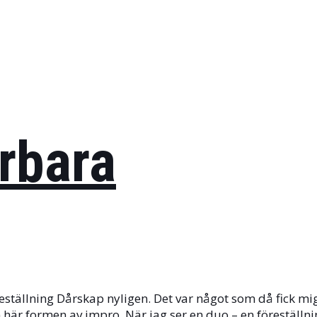
rbara
ställning Dårskap nyligen. Det var något som då fick mig
n här formen av impro. När jag ser en duo – en föreställn