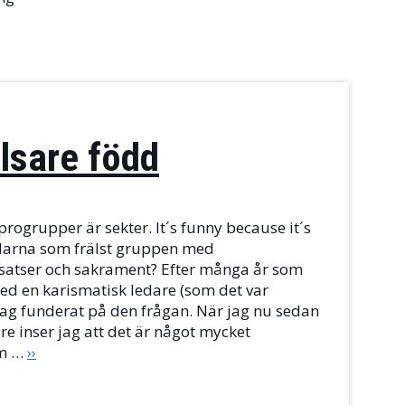
älsare född
rogrupper är sekter. It´s funny because it´s
ledarna som frälst gruppen med
ssatser och sakrament? Efter många år som
 en karismatisk ledare (som det var
jag funderat på den frågan. När jag nu sedan
are inser jag att det är något mycket
om …
››