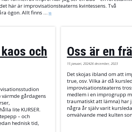
 det här är improvisationsteaterns kvintessens. Två
ra ögon. Allt finns …
››
 kaos och
Oss är en fr
15 januari, 2024
26 december, 2023
Det skojas ibland om att imp
true, osv. Vilka är då kurs
improvisationsteaterns tro
ovisationsstudion
medlem i en improgrupp med
å) värmde gårdagens
traumatiskt att lämna) har 
rser,
några år själv varit kursled
hålla lite KURSER.
omvälvande med kulten s
ättepepp – och
edan hednisk tid,