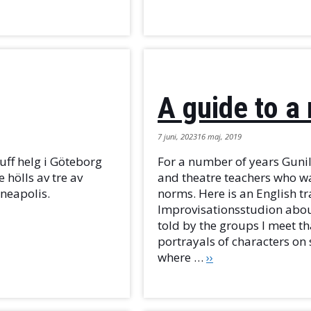
A guide to a
7 juni, 2023
16 maj, 2019
tuff helg i Göteborg
For a number of years Guni
hölls av tre av
and theatre teachers who wa
neapolis.
norms. Here is an English tr
Improvisationsstudion about
told by the groups I meet th
portrayals of characters on
where …
››